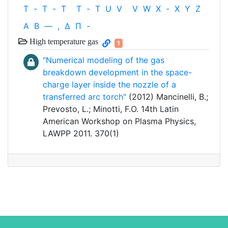
T
-
T
-
T
T
-
T
U
V
V
W
X
-
X
Y
Z
Α
Β
—
,
Δ
Π
-
High temperature gas
1
"Numerical modeling of the gas
breakdown development in the space-
charge layer inside the nozzle of a
transferred arc torch"
(2012) Mancinelli, B.;
Prevosto, L.; Minotti, F.O. 14th Latin
American Workshop on Plasma Physics,
LAWPP 2011. 370(1)