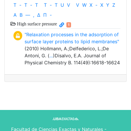
T
-
T
-
T
T
-
T
U
V
V
W
X
-
X
Y
Z
Α
Β
—
,
Δ
Π
-
High surface pressure
1
"Relaxation processes in the adsorption of
surface layer proteins to lipid membranes"
(2010) Hollmann, A.;Delfederico, L.;De
Antoni, G. (
...
)Disalvo, E.A. Journal of
Physical Chemistry B. 114(49):16618-16624
Facultad de Ciencias Exactas y Naturales -