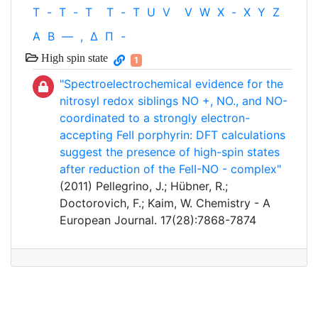
T
-
T
-
T
T
-
T
U
V
V
W
X
-
X
Y
Z
Α
Β
—
,
Δ
Π
-
High spin state
1
"Spectroelectrochemical evidence for the
nitrosyl redox siblings NO +, NO., and NO-
coordinated to a strongly electron-
accepting FeII porphyrin: DFT calculations
suggest the presence of high-spin states
after reduction of the FeII-NO - complex"
(2011) Pellegrino, J.; Hübner, R.;
Doctorovich, F.; Kaim, W. Chemistry - A
European Journal. 17(28):7868-7874