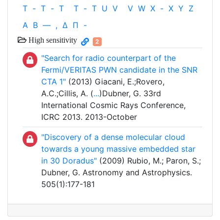
T
-
T
-
T
T
-
T
U
V
V
W
X
-
X
Y
Z
Α
Β
—
,
Δ
Π
-
High sensitivity
2
"Search for radio counterpart of the
Fermi/VERITAS PWN candidate in the SNR
CTA 1"
(2013) Giacani, E.;Rovero,
A.C.;Cillis, A. (
...
)Dubner, G. 33rd
International Cosmic Rays Conference,
ICRC 2013. 2013-October
"Discovery of a dense molecular cloud
towards a young massive embedded star
in 30 Doradus"
(2009) Rubio, M.; Paron, S.;
Dubner, G. Astronomy and Astrophysics.
505(1):177-181