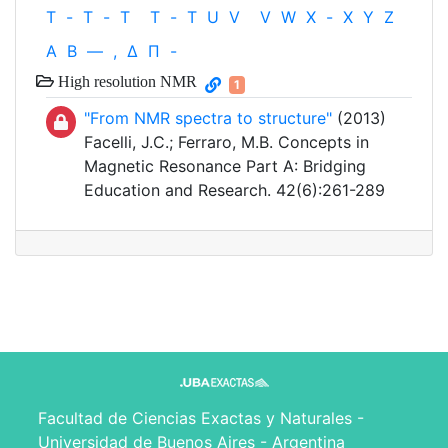
T
-
T
-
T
T
-
T
U
V
V
W
X
-
X
Y
Z
Α
Β
—
,
Δ
Π
-
High resolution NMR
1
"From NMR spectra to structure"
(2013)
Facelli, J.C.; Ferraro, M.B. Concepts in
Magnetic Resonance Part A: Bridging
Education and Research. 42(6):261-289
Facultad de Ciencias Exactas y Naturales -
Universidad de Buenos Aires - Argentina