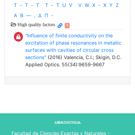
T
-
T
-
T
T
-
T
U
V
V
W
X
-
X
Y
Z
Α
Β
—
,
Δ
Π
-
High quality factors
1
"Influence of finite conductivity on the
excitation of phase resonances in metallic
surfaces with cavities of circular cross
sections"
(2016) Valencia, C.I.; Skigin, D.C.
Applied Optics. 55(34):9659-9667
Facultad de Ciencias Exactas y Naturales -