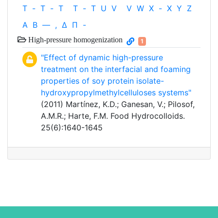
T
-
T
-
T
T
-
T
U
V
V
W
X
-
X
Y
Z
Α
Β
—
,
Δ
Π
-
High-pressure homogenization
1
"Effect of dynamic high-pressure
treatment on the interfacial and foaming
properties of soy protein isolate-
hydroxypropylmethylcelluloses systems"
(2011) Martínez, K.D.; Ganesan, V.; Pilosof,
A.M.R.; Harte, F.M. Food Hydrocolloids.
25(6):1640-1645