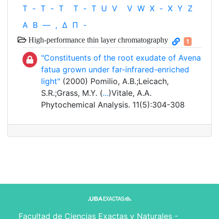
T
-
T
-
T
T
-
T
U
V
V
W
X
-
X
Y
Z
Α
Β
—
,
Δ
Π
-
High-performance thin layer chromatography
1
"Constituents of the root exudate of Avena
fatua grown under far-infrared-enriched
light"
(2000) Pomilio, A.B.;Leicach,
S.R.;Grass, M.Y. (
...
)Vitale, A.A.
Phytochemical Analysis. 11(5):304-308
Facultad de Ciencias Exactas y Naturales -