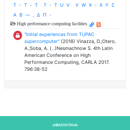
T
-
T
-
T
T
-
T
U
V
V
W
X
-
X
Y
Z
Α
Β
—
,
Δ
Π
-
High performance computing facilities
1
"Initial experiences from TUPAC
supercomputer"
(2018) Vinazza, D.;Otero,
A.;Soba, A. (
...
)Nesmachnow S. 4th Latin
American Conference on High
Performance Computing, CARLA 2017.
796:38-52