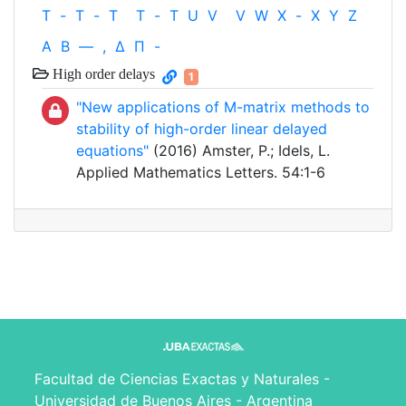
T
-
T
-
T
T
-
T
U
V
V
W
X
-
X
Y
Z
Α
Β
—
,
Δ
Π
-
High order delays
1
"New applications of M-matrix methods to
stability of high-order linear delayed
equations"
(2016) Amster, P.; Idels, L.
Applied Mathematics Letters. 54:1-6
Facultad de Ciencias Exactas y Naturales -
Universidad de Buenos Aires - Argentina