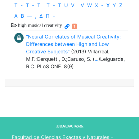
T
-
T
-
T
T
-
T
U
V
V
W
X
-
X
Y
Z
Α
Β
—
,
Δ
Π
-
high musical creativity
1
"Neural Correlates of Musical Creativity:
Differences between High and Low
Creative Subjects"
(2013) Villarreal,
M.F.;Cerquetti, D.;Caruso, S. (
...
)Leiguarda,
R.C. PLoS ONE. 8(9)
Facultad de Ciencias Exactas y Naturales -