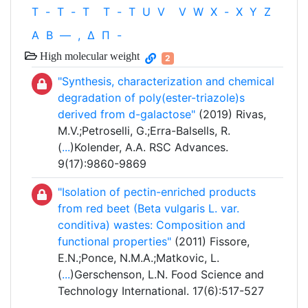
T
-
T
-
T
T
-
T
U
V
V
W
X
-
X
Y
Z
Α
Β
—
,
Δ
Π
-
High molecular weight
2
"Synthesis, characterization and chemical
degradation of poly(ester-triazole)s
derived from d-galactose"
(2019) Rivas,
M.V.;Petroselli, G.;Erra-Balsells, R.
(
...
)Kolender, A.A. RSC Advances.
9(17):9860-9869
"Isolation of pectin-enriched products
from red beet (Beta vulgaris L. var.
conditiva) wastes: Composition and
functional properties"
(2011) Fissore,
E.N.;Ponce, N.M.A.;Matkovic, L.
(
...
)Gerschenson, L.N. Food Science and
Technology International. 17(6):517-527