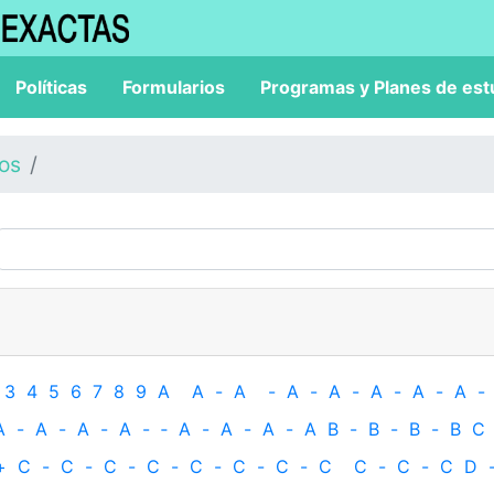
Políticas
Formularios
Programas y Planes de est
los
3
4
5
6
7
8
9
A
A
-
A
-
A
-
A
-
A
-
A
-
A
-
A
-
A
-
A
-
A
-
‐
A
-
A
-
A
-
A
B
-
B
-
B
-
B
C
+
C
-
C
-
C
-
C
-
C
-
C
-
C
-
C
C
-
C
-
C
D