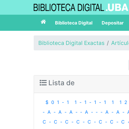
Biblioteca Digital
Depositar
Biblioteca Digital Exactas
Artícu
Lista de
$
0
1
-
1
1
-
1
-
1
-
1
1
1
2
-
A
-
A
-
A
-
‐
A
-
‐
-
A
-
A
-
C
-
C
-
C
-
C
-
C
-
C
-
C
-
C