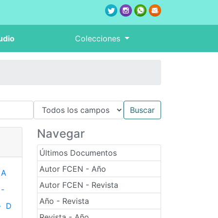
udio
Colecciones
Navegar
Últimos Documentos
Autor FCEN - Año
A
Autor FCEN - Revista
-
Año - Revista
-
D
Revista - Año