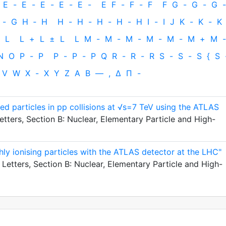
E
-
E
-
E
-
E
-
E
-
E
F
-
F
-
F
F
G
-
G
-
G
-
-
G
H
‐
H
H
-
H
-
H
-
H
-
H
I
-
I
J
K
-
K
-
K
L
L
+
L
±
L
L
M
-
M
-
M
-
M
-
M
-
M
+
M
-
N
O
P
-
P
P
-
P
-
P
Q
R
-
R
-
R
S
-
S
-
S
{
S
V
W
X
-
X
Y
Z
Α
Β
—
,
Δ
Π
-
ged particles in pp collisions at √s=7 TeV using the ATLAS
tters, Section B: Nuclear, Elementary Particle and High-
3
hly ionising particles with the ATLAS detector at the LHC"
 Letters, Section B: Nuclear, Elementary Particle and High-