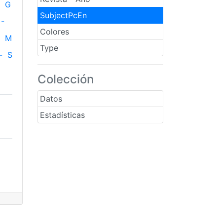
G
SubjectPcEn
-
Colores
M
Type
-
S
Colección
Datos
Estadísticas