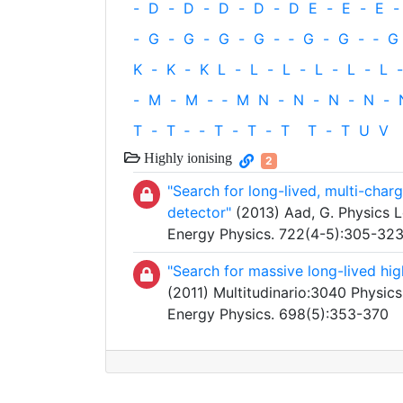
-
D
-
D
-
D
-
D
-
D
E
-
E
-
E
-
-
G
-
G
-
G
-
G
-
‐
G
-
G
-
‐
G
K
-
K
-
K
L
-
L
-
L
-
L
-
L
-
L
-
-
M
-
M
-
‐
M
N
-
N
-
N
-
N
-
T
-
T
‐
-
T
-
T
-
T
T
-
T
U
V
Highly ionising
2
"Search for long-lived, multi-char
detector"
(2013) Aad, G. Physics Le
Energy Physics. 722(4-5):305-32
"Search for massive long-lived hig
(2011) Multitudinario:3040 Physics
Energy Physics. 698(5):353-370