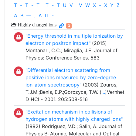
T
-
T
-
T
T
-
T
U
V
V
W
X
-
X
Y
Z
Α
Β
—
,
Δ
Π
-
Highly charged ions
3
"Energy threshold in multiple ionization by
electron or positron impact"
(2015)
Montanari, C.C.; Miraglia, J.E. Journal of
Physics: Conference Series. 583
"Differential electron scattering from
positive ions measured by zero-degree
ion-atom spectroscopy"
(2003) Zouros,
T.J.M.;Benis, E.P.;Gorczyca, T.W. (
...
)Vernhet
D HCI - 2001. 205:508-516
"Excitation mechanism in collisions of
hydrogen atoms with highly charged ions"
(1992) Rodríguez, V.D.; Salin, A. Journal of
Physics B: Atomic, Molecular and Optical