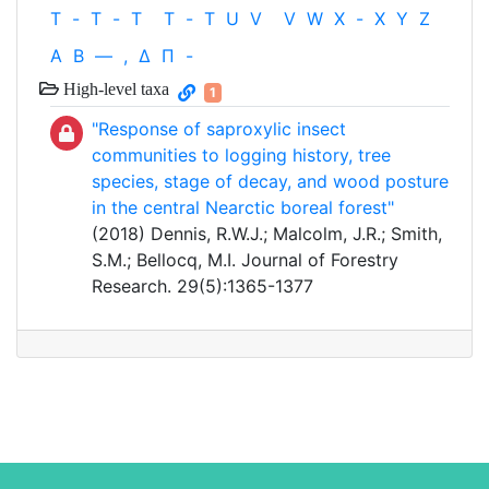
T
-
T
-
T
T
-
T
U
V
V
W
X
-
X
Y
Z
Α
Β
—
,
Δ
Π
-
High-level taxa
1
"Response of saproxylic insect
communities to logging history, tree
species, stage of decay, and wood posture
in the central Nearctic boreal forest"
(2018) Dennis, R.W.J.; Malcolm, J.R.; Smith,
S.M.; Bellocq, M.I. Journal of Forestry
Research. 29(5):1365-1377