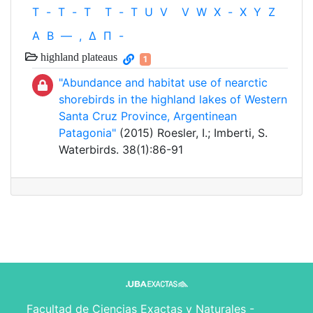
T
-
T
-
T
T
-
T
U
V
V
W
X
-
X
Y
Z
Α
Β
—
,
Δ
Π
-
highland plateaus
1
"Abundance and habitat use of nearctic
shorebirds in the highland lakes of Western
Santa Cruz Province, Argentinean
Patagonia"
(2015) Roesler, I.; Imberti, S.
Waterbirds. 38(1):86-91
Facultad de Ciencias Exactas y Naturales -