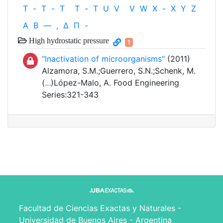
T
-
T
-
T
T
-
T
U
V
V
W
X
-
X
Y
Z
Α
Β
—
,
Δ
Π
-
High hydrostatic pressure
1
"Inactivation of microorganisms"
(2011)
Alzamora, S.M.;Guerrero, S.N.;Schenk, M.
(
...
)López-Malo, A. Food Engineering
Series:321-343
Facultad de Ciencias Exactas y Naturales -
Universidad de Buenos Aires - Argentina