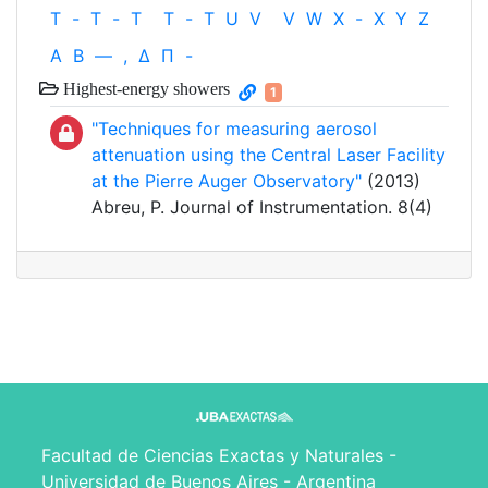
T
-
T
-
T
T
-
T
U
V
V
W
X
-
X
Y
Z
Α
Β
—
,
Δ
Π
-
Highest-energy showers
1
"Techniques for measuring aerosol
attenuation using the Central Laser Facility
at the Pierre Auger Observatory"
(2013)
Abreu, P. Journal of Instrumentation. 8(4)
Facultad de Ciencias Exactas y Naturales -
Universidad de Buenos Aires - Argentina