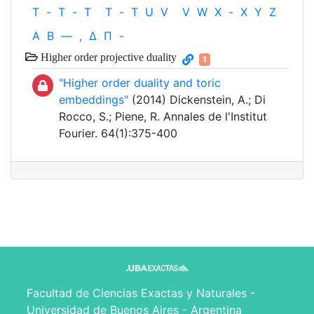
T
-
T
-
T
T
-
T
U
V
V
W
X
-
X
Y
Z
Α
Β
—
,
Δ
Π
-
Higher order projective duality
1
"Higher order duality and toric
embeddings"
(2014) Dickenstein, A.; Di
Rocco, S.; Piene, R. Annales de l'Institut
Fourier. 64(1):375-400
Facultad de Ciencias Exactas y Naturales -
Universidad de Buenos Aires - Argentina