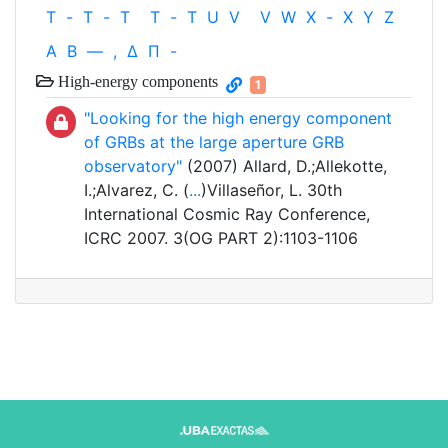
T
-
T
-
T
T
-
T
U
V
V
W
X
-
X
Y
Z
Α
Β
—
,
Δ
Π
-
High-energy components
1
"Looking for the high energy component
of GRBs at the large aperture GRB
observatory"
(2007) Allard, D.;Allekotte,
I.;Alvarez, C. (
...
)Villaseñor, L. 30th
International Cosmic Ray Conference,
ICRC 2007. 3(OG PART 2):1103-1106