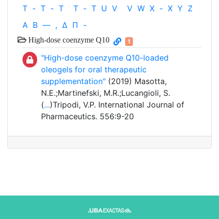
T
-
T
-
T
T
-
T
U
V
V
W
X
-
X
Y
Z
Α
Β
—
,
Δ
Π
-
High-dose coenzyme Q10
1
"High-dose coenzyme Q10-loaded
oleogels for oral therapeutic
supplementation"
(2019) Masotta,
N.E.;Martinefski, M.R.;Lucangioli, S.
(
...
)Tripodi, V.P. International Journal of
Pharmaceutics. 556:9-20