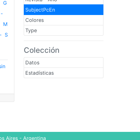
G
SubjectPcEn
-
Colores
M
Type
-
S
Colección
Datos
sin
Estadísticas
s Aires - Argentina