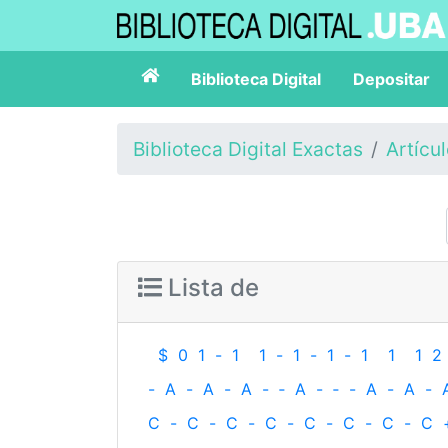
Biblioteca Digital
Depositar
Biblioteca Digital Exactas
Artícu
Lista de
$
0
1
-
1
1
-
1
-
1
-
1
1
1
2
-
A
-
A
-
A
-
‐
A
-
‐
-
A
-
A
-
C
-
C
-
C
-
C
-
C
-
C
-
C
-
C