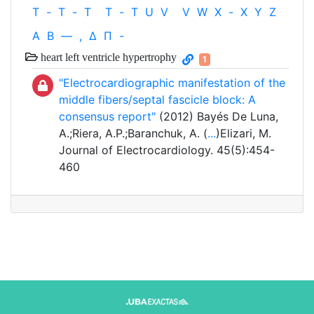
T
-
T
-
T
T
-
T
U
V
V
W
X
-
X
Y
Z
Α
Β
—
,
Δ
Π
-
heart left ventricle hypertrophy
1
"Electrocardiographic manifestation of the
middle fibers/septal fascicle block: A
consensus report"
(2012) Bayés De Luna,
A.;Riera, A.P.;Baranchuk, A. (
...
)Elizari, M.
Journal of Electrocardiology. 45(5):454-
460