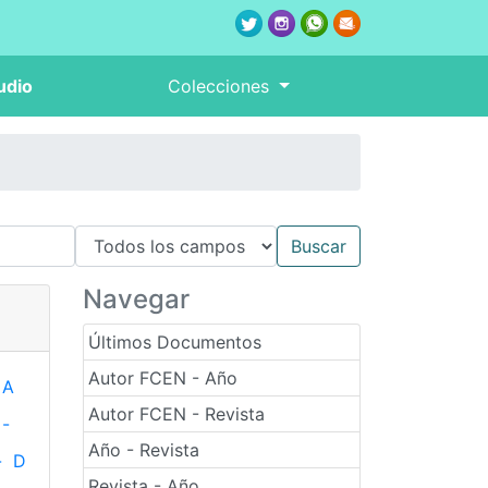
udio
Colecciones
Navegar
Últimos Documentos
Autor FCEN - Año
A
Autor FCEN - Revista
-
Año - Revista
-
D
Revista - Año