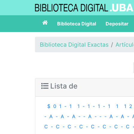
Biblioteca Digital
Depositar
Biblioteca Digital Exactas
Artícu
Lista de
$
0
1
-
1
1
-
1
-
1
-
1
1
1
2
-
A
-
A
-
A
-
‐
A
-
‐
-
A
-
A
-
C
-
C
-
C
-
C
-
C
-
C
-
C
-
C