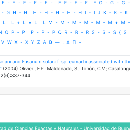
E
-
E
-
E
-
E
-
E
-
E
F
-
F
-
F
F
G
-
G
-
G
-
-
G
H
‐
H
H
-
H
-
H
-
H
-
H
I
-
I
J
K
-
K
-
K
L
L
+
L
±
L
L
M
-
M
-
M
-
M
-
M
-
M
+
M
-
N
O
P
-
P
P
-
P
-
P
Q
R
-
R
-
R
S
-
S
-
S
{
S
V
W
X
-
X
Y
Z
Α
Β
—
,
Δ
Π
-
solani and Fusarium solani f. sp. eumartii associated with th
"
(2004) Olivieri, F.P.; Maldonado, S.; Tonón, C.V.; Casalong
152(6):337-344
tad de Ciencias Exactas y Naturales - Universidad de Bueno