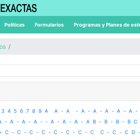
Políticas
Formularios
Programas y Planes de est
los
3
4
5
6
7
8
9
A
A
-
A
-
A
-
A
-
A
-
A
-
A
-
A
-
A
-
A
-
A
-
‐
A
-
A
-
A
-
A
B
-
B
-
B
-
B
C
+
C
-
C
-
C
-
C
-
C
-
C
-
C
-
C
C
-
C
-
C
D