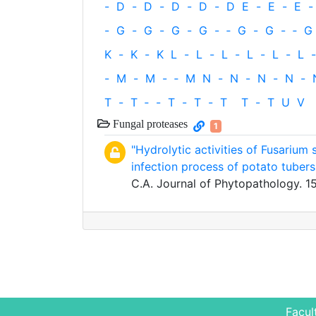
-
D
-
D
-
D
-
D
-
D
E
-
E
-
E
-
-
G
-
G
-
G
-
G
-
‐
G
-
G
-
‐
G
K
-
K
-
K
L
-
L
-
L
-
L
-
L
-
L
-
-
M
-
M
-
‐
M
N
-
N
-
N
-
N
-
T
-
T
‐
-
T
-
T
-
T
T
-
T
U
V
Fungal proteases
1
"Hydrolytic activities of Fusarium 
infection process of potato tubers
C.A. Journal of Phytopathology. 
Facul