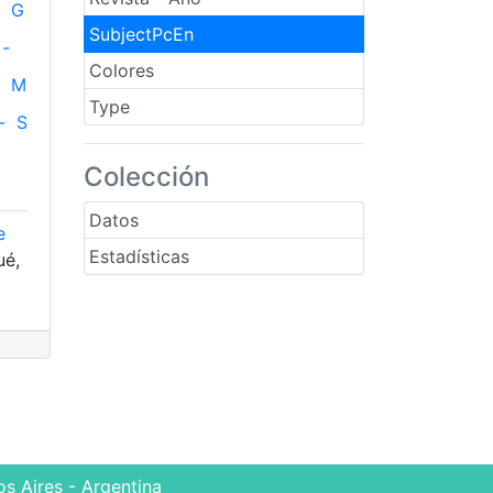
G
SubjectPcEn
-
Colores
M
Type
-
S
Colección
Datos
e
Estadísticas
ué,
s Aires - Argentina