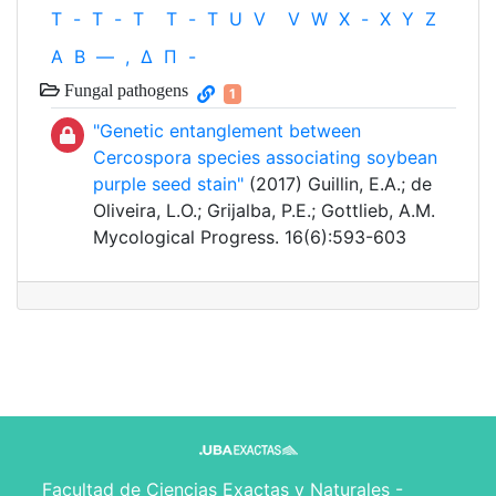
T
-
T
-
T
T
-
T
U
V
V
W
X
-
X
Y
Z
Α
Β
—
,
Δ
Π
-
Fungal pathogens
1
"Genetic entanglement between
Cercospora species associating soybean
purple seed stain"
(2017) Guillin, E.A.; de
Oliveira, L.O.; Grijalba, P.E.; Gottlieb, A.M.
Mycological Progress. 16(6):593-603
Facultad de Ciencias Exactas y Naturales -