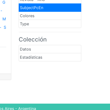
G
SubjectPcEn
-
Colores
M
Type
-
S
Colección
Datos
Estadísticas
s Aires - Argentina