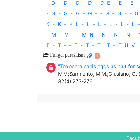
-
D
-
D
-
D
-
D
-
D
E
-
E
-
E
-
-
G
-
G
-
G
-
G
-
‐
G
-
G
-
‐
G
K
-
K
-
K
L
-
L
-
L
-
L
-
L
-
L
-
-
M
-
M
-
‐
M
N
-
N
-
N
-
N
-
T
-
T
‐
-
T
-
T
-
T
T
-
T
U
V
Fungal parasitism
1
"Toxocara canis eggs as bait for so
M.V.;Sarmiento, M.M.;Giusiano, G. 
32(4):273-276
Facul