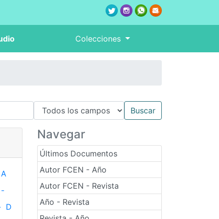
udio
Colecciones
Navegar
Últimos Documentos
Autor FCEN - Año
A
Autor FCEN - Revista
-
Año - Revista
-
D
Revista - Año