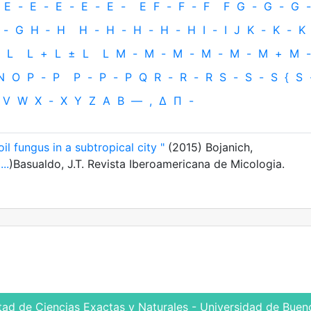
E
-
E
-
E
-
E
-
E
-
E
F
-
F
-
F
F
G
-
G
-
G
-
-
G
H
‐
H
H
-
H
-
H
-
H
-
H
I
-
I
J
K
-
K
-
K
L
L
+
L
±
L
L
M
-
M
-
M
-
M
-
M
-
M
+
M
-
N
O
P
-
P
P
-
P
-
P
Q
R
-
R
-
R
S
-
S
-
S
{
S
V
W
X
-
X
Y
Z
Α
Β
—
,
Δ
Π
-
il fungus in a subtropical city "
(2015) Bojanich,
(
...
)Basualdo, J.T. Revista Iberoamericana de Micologia.
tad de Ciencias Exactas y Naturales - Universidad de Bueno