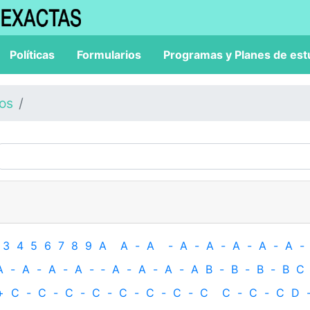
Políticas
Formularios
Programas y Planes de est
los
3
4
5
6
7
8
9
A
A
-
A
-
A
-
A
-
A
-
A
-
A
-
A
-
A
-
A
-
A
-
‐
A
-
A
-
A
-
A
B
-
B
-
B
-
B
C
+
C
-
C
-
C
-
C
-
C
-
C
-
C
-
C
C
-
C
-
C
D