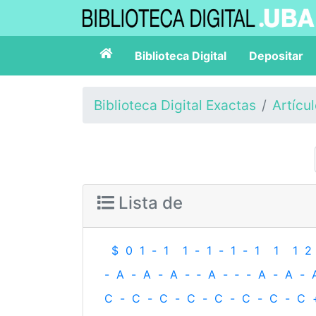
Biblioteca Digital
Depositar
Biblioteca Digital Exactas
Artícu
Lista de
$
0
1
-
1
1
-
1
-
1
-
1
1
1
2
-
A
-
A
-
A
-
‐
A
-
‐
-
A
-
A
-
C
-
C
-
C
-
C
-
C
-
C
-
C
-
C