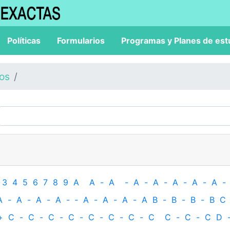
Políticas
Formularios
Programas y Planes de est
los
3
4
5
6
7
8
9
A
A
-
A
-
A
-
A
-
A
-
A
-
A
-
A
-
A
-
A
-
A
-
‐
A
-
A
-
A
-
A
B
-
B
-
B
-
B
C
+
C
-
C
-
C
-
C
-
C
-
C
-
C
-
C
C
-
C
-
C
D