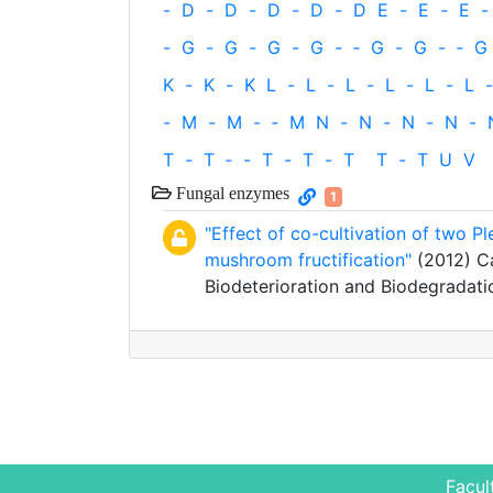
-
D
-
D
-
D
-
D
-
D
E
-
E
-
E
-
-
G
-
G
-
G
-
G
-
‐
G
-
G
-
‐
G
K
-
K
-
K
L
-
L
-
L
-
L
-
L
-
L
-
-
M
-
M
-
‐
M
N
-
N
-
N
-
N
-
T
-
T
‐
-
T
-
T
-
T
T
-
T
U
V
Fungal enzymes
1
"Effect of co-cultivation of two P
mushroom fructification"
(2012) Car
Biodeterioration and Biodegradati
Facul