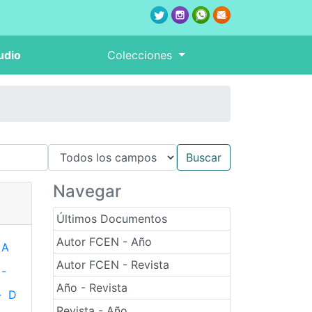
udio
Colecciones
Navegar
Últimos Documentos
Autor FCEN - Año
A
Autor FCEN - Revista
-
Año - Revista
-
D
Revista - Año