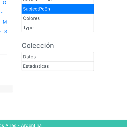
G
SubjectPcEn
-
Colores
M
Type
-
S
Colección
Datos
Estadísticas
s Aires - Argentina