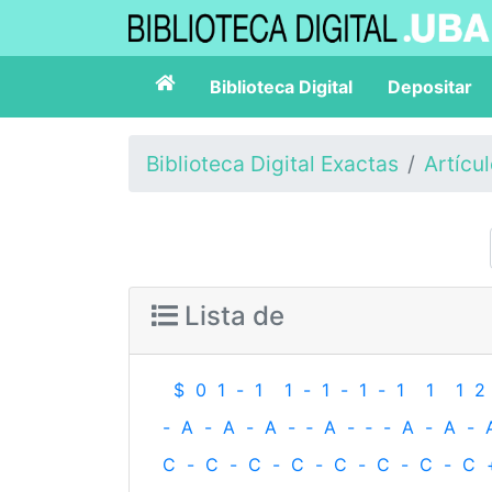
Biblioteca Digital
Depositar
Biblioteca Digital Exactas
Artícu
Lista de
$
0
1
-
1
1
-
1
-
1
-
1
1
1
2
-
A
-
A
-
A
-
‐
A
-
‐
-
A
-
A
-
C
-
C
-
C
-
C
-
C
-
C
-
C
-
C