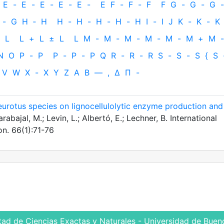
E
-
E
-
E
-
E
-
E
-
E
F
-
F
-
F
F
G
-
G
-
G
-
-
G
H
‐
H
H
-
H
-
H
-
H
-
H
I
-
I
J
K
-
K
-
K
L
L
+
L
±
L
L
M
-
M
-
M
-
M
-
M
-
M
+
M
-
N
O
P
-
P
P
-
P
-
P
Q
R
-
R
-
R
S
-
S
-
S
{
S
V
W
X
-
X
Y
Z
Α
Β
—
,
Δ
Π
-
leurotus species on lignocellulolytic enzyme production and
abajal, M.; Levin, L.; Albertó, E.; Lechner, B. International
on. 66(1):71-76
tad de Ciencias Exactas y Naturales - Universidad de Bueno