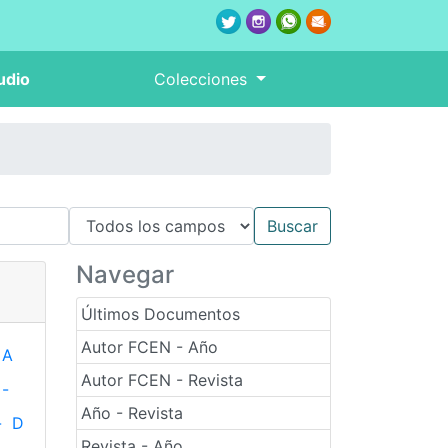
udio
Colecciones
Navegar
Últimos Documentos
Autor FCEN - Año
A
Autor FCEN - Revista
-
Año - Revista
-
D
Revista - Año