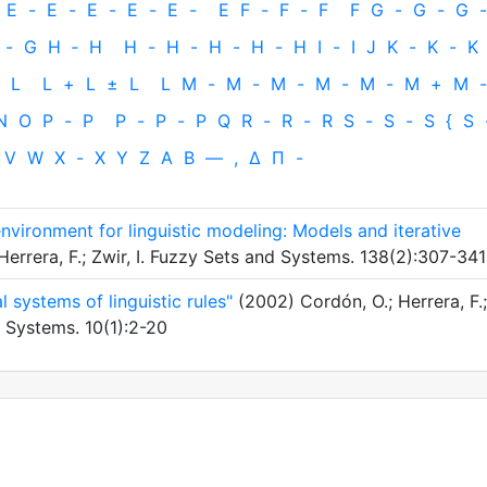
E
-
E
-
E
-
E
-
E
-
E
F
-
F
-
F
F
G
-
G
-
G
-
-
G
H
‐
H
H
-
H
-
H
-
H
-
H
I
-
I
J
K
-
K
-
K
L
L
+
L
±
L
L
M
-
M
-
M
-
M
-
M
-
M
+
M
-
N
O
P
-
P
P
-
P
-
P
Q
R
-
R
-
R
S
-
S
-
S
{
S
V
W
X
-
X
Y
Z
Α
Β
—
,
Δ
Π
-
nvironment for linguistic modeling: Models and iterative
errera, F.; Zwir, I. Fuzzy Sets and Systems. 138(2):307-341
l systems of linguistic rules"
(2002) Cordón, O.; Herrera, F.;
y Systems. 10(1):2-20