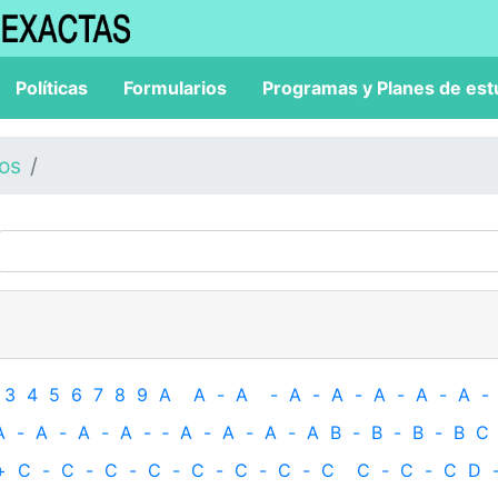
Políticas
Formularios
Programas y Planes de est
los
3
4
5
6
7
8
9
A
A
-
A
-
A
-
A
-
A
-
A
-
A
-
A
-
A
-
A
-
A
-
‐
A
-
A
-
A
-
A
B
-
B
-
B
-
B
C
+
C
-
C
-
C
-
C
-
C
-
C
-
C
-
C
C
-
C
-
C
D