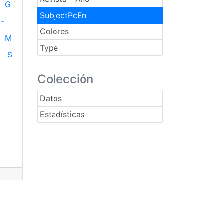
G
SubjectPcEn
-
Colores
M
Type
-
S
Colección
Datos
Estadísticas