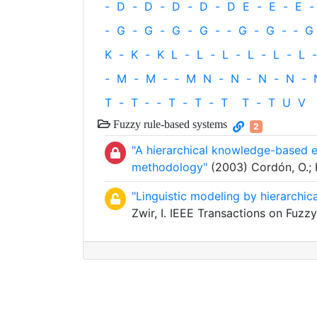
-
D
-
D
-
D
-
D
-
D
E
-
E
-
E
-
-
G
-
G
-
G
-
G
-
‐
G
-
G
-
‐
G
K
-
K
-
K
L
-
L
-
L
-
L
-
L
-
L
-
-
M
-
M
-
‐
M
N
-
N
-
N
-
N
-
T
-
T
‐
-
T
-
T
-
T
T
-
T
U
V
Fuzzy rule-based systems
2
"A hierarchical knowledge-based e
methodology"
(2003) Cordón, O.; H
"Linguistic modeling by hierarchica
Zwir, I. IEEE Transactions on Fuzz