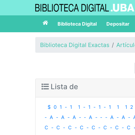
Biblioteca Digital
Depositar
Biblioteca Digital Exactas
Artícu
Lista de
$
0
1
-
1
1
-
1
-
1
-
1
1
1
2
-
A
-
A
-
A
-
‐
A
-
‐
-
A
-
A
-
C
-
C
-
C
-
C
-
C
-
C
-
C
-
C