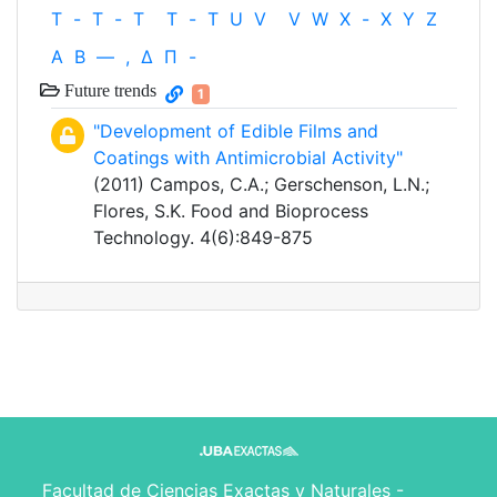
T
-
T
-
T
T
-
T
U
V
V
W
X
-
X
Y
Z
Α
Β
—
,
Δ
Π
-
Future trends
1
"Development of Edible Films and
Coatings with Antimicrobial Activity"
(2011) Campos, C.A.; Gerschenson, L.N.;
Flores, S.K. Food and Bioprocess
Technology. 4(6):849-875
Facultad de Ciencias Exactas y Naturales -