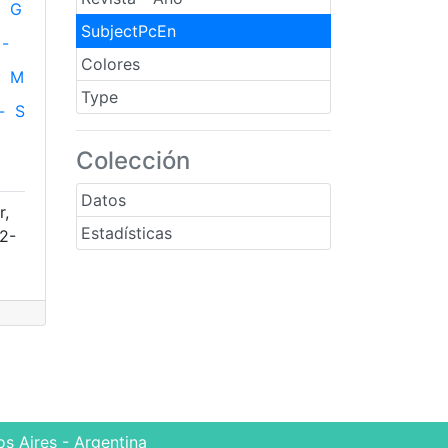
G
SubjectPcEn
-
Colores
M
Type
-
S
Colección
Datos
r,
Estadísticas
92-
s Aires - Argentina