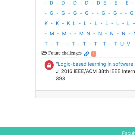
-
D
-
D
-
D
-
D
-
D
E
-
E
-
E
-
-
G
-
G
-
G
-
G
-
‐
G
-
G
-
‐
G
K
-
K
-
K
L
-
L
-
L
-
L
-
L
-
L
-
-
M
-
M
-
‐
M
N
-
N
-
N
-
N
-
T
-
T
‐
-
T
-
T
-
T
T
-
T
U
V
Future challenges
1
"Logic-based learning in software
J. 2016 IEEE/ACM 38th IEEE Inter
893
Facul