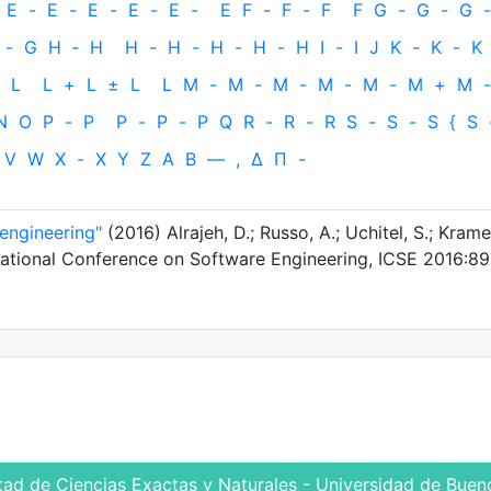
E
-
E
-
E
-
E
-
E
-
E
F
-
F
-
F
F
G
-
G
-
G
-
-
G
H
‐
H
H
-
H
-
H
-
H
-
H
I
-
I
J
K
-
K
-
K
L
L
+
L
±
L
L
M
-
M
-
M
-
M
-
M
-
M
+
M
-
N
O
P
-
P
P
-
P
-
P
Q
R
-
R
-
R
S
-
S
-
S
{
S
V
W
X
-
X
Y
Z
Α
Β
—
,
Δ
Π
-
 engineering"
(2016) Alrajeh, D.; Russo, A.; Uchitel, S.; Krame
national Conference on Software Engineering, ICSE 2016:8
tad de Ciencias Exactas y Naturales - Universidad de Bueno