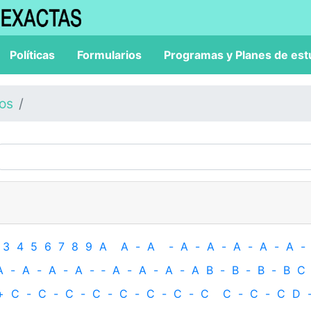
Políticas
Formularios
Programas y Planes de est
los
3
4
5
6
7
8
9
A
A
-
A
-
A
-
A
-
A
-
A
-
A
-
A
-
A
-
A
-
A
-
‐
A
-
A
-
A
-
A
B
-
B
-
B
-
B
C
+
C
-
C
-
C
-
C
-
C
-
C
-
C
-
C
C
-
C
-
C
D