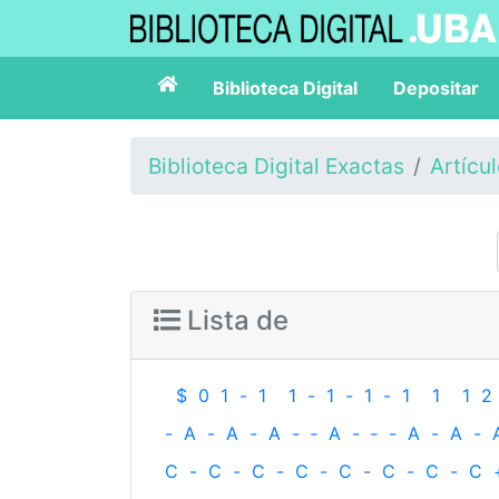
Biblioteca Digital
Depositar
Biblioteca Digital Exactas
Artícu
Lista de
$
0
1
-
1
1
-
1
-
1
-
1
1
1
2
-
A
-
A
-
A
-
‐
A
-
‐
-
A
-
A
-
C
-
C
-
C
-
C
-
C
-
C
-
C
-
C