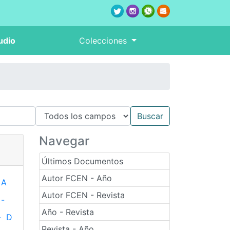
udio
Colecciones
Navegar
Últimos Documentos
Autor FCEN - Año
A
Autor FCEN - Revista
-
Año - Revista
-
D
Revista - Año