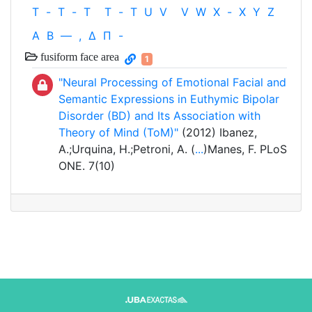
T
-
T
-
T
T
-
T
U
V
V
W
X
-
X
Y
Z
Α
Β
—
,
Δ
Π
-
fusiform face area
1
"Neural Processing of Emotional Facial and
Semantic Expressions in Euthymic Bipolar
Disorder (BD) and Its Association with
Theory of Mind (ToM)"
(2012) Ibanez,
A.;Urquina, H.;Petroni, A. (
...
)Manes, F. PLoS
ONE. 7(10)