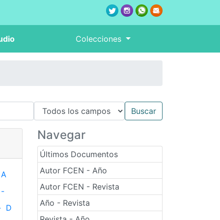
udio
Colecciones
Navegar
Últimos Documentos
Autor FCEN - Año
A
Autor FCEN - Revista
-
Año - Revista
-
D
Revista - Año