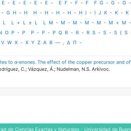
E
-
E
-
E
-
E
-
E
-
E
F
-
F
-
F
F
G
-
G
-
G
-
-
G
H
‐
H
H
-
H
-
H
-
H
-
H
I
-
I
J
K
-
K
-
K
L
L
+
L
±
L
L
M
-
M
-
M
-
M
-
M
-
M
+
M
-
N
O
P
-
P
P
-
P
-
P
Q
R
-
R
-
R
S
-
S
-
S
{
S
V
W
X
-
X
Y
Z
Α
Β
—
,
Δ
Π
-
ates to α-enones. The effect of the copper precursor and of
dríguez, C.; Vázquez, Á.; Nudelman, N.S. Arkivoc.
tad de Ciencias Exactas y Naturales - Universidad de Bueno