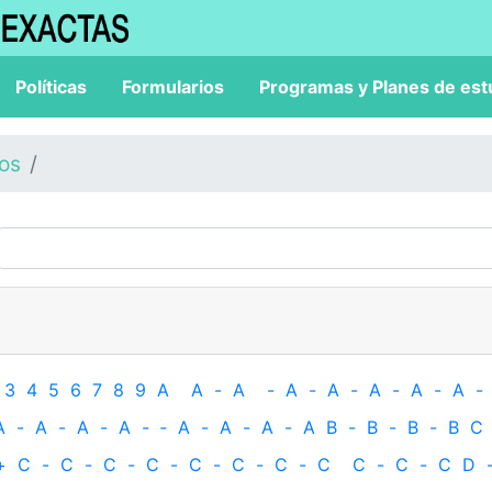
Políticas
Formularios
Programas y Planes de est
los
3
4
5
6
7
8
9
A
A
-
A
-
A
-
A
-
A
-
A
-
A
-
A
-
A
-
A
-
A
-
‐
A
-
A
-
A
-
A
B
-
B
-
B
-
B
C
+
C
-
C
-
C
-
C
-
C
-
C
-
C
-
C
C
-
C
-
C
D