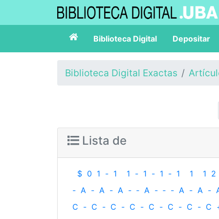
Biblioteca Digital
Depositar
Biblioteca Digital Exactas
Artícu
Lista de
$
0
1
-
1
1
-
1
-
1
-
1
1
1
2
-
A
-
A
-
A
-
‐
A
-
‐
-
A
-
A
-
C
-
C
-
C
-
C
-
C
-
C
-
C
-
C