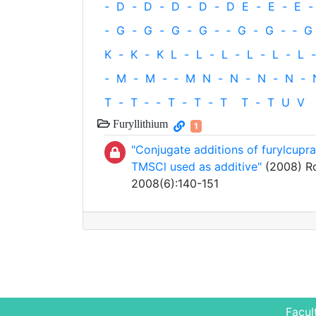
-
D
-
D
-
D
-
D
-
D
E
-
E
-
E
-
-
G
-
G
-
G
-
G
-
‐
G
-
G
-
‐
G
K
-
K
-
K
L
-
L
-
L
-
L
-
L
-
L
-
-
M
-
M
-
‐
M
N
-
N
-
N
-
N
-
T
-
T
‐
-
T
-
T
-
T
T
-
T
U
V
Furyllithium
1
"Conjugate additions of furylcupr
TMSCl used as additive"
(2008) Ro
2008(6):140-151
Facul