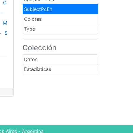
G
SubjectPcEn
-
Colores
M
Type
-
S
Colección
Datos
Estadísticas
s Aires - Argentina