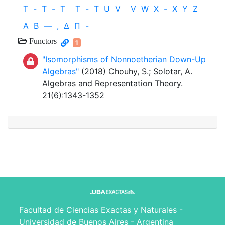
T
-
T
-
T
T
-
T
U
V
V
W
X
-
X
Y
Z
Α
Β
—
,
Δ
Π
-
Functors
1
"Isomorphisms of Nonnoetherian Down-Up
Algebras"
(2018) Chouhy, S.; Solotar, A.
Algebras and Representation Theory.
21(6):1343-1352
Facultad de Ciencias Exactas y Naturales -
Universidad de Buenos Aires - Argentina