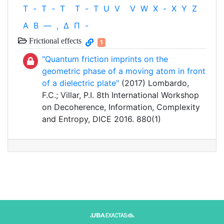
T
-
T
-
T
T
-
T
U
V
V
W
X
-
X
Y
Z
Α
Β
—
,
Δ
Π
-
Frictional effects
1
"Quantum friction imprints on the
geometric phase of a moving atom in front
of a dielectric plate"
(2017) Lombardo,
F.C.; Villar, P.I. 8th International Workshop
on Decoherence, Information, Complexity
and Entropy, DICE 2016. 880(1)