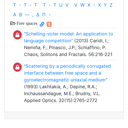
T
-
T
-
T
T
-
T
U
V
V
W
X
-
X
Y
Z
Α
Β
—
,
Δ
Π
-
Free spaces
2
"Schelling-voter model: An application to
language competition"
(2013) Caridi, I.;
Nemiña, F.; Pinasco, J.P.; Schiaffino, P.
Chaos, Solitons and Fractals. 56:216-221
"Scattering by a periodically corrugated
interface between free space and a
gyroelectromagnetic uniaxial medium"
(1993) Lakhtakia, A.; Depine, R.A.;
Inchaussandague, M.E.; Brudny, V.L.
Applied Optics. 32(15):2765-2772