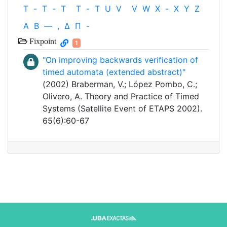
T
-
T
-
T
T
-
T
U
V
V
W
X
-
X
Y
Z
Α
Β
—
,
Δ
Π
-
Fixpoint
1
"On improving backwards verification of
timed automata (extended abstract)"
(2002) Braberman, V.; López Pombo, C.;
Olivero, A. Theory and Practice of Timed
Systems (Satellite Event of ETAPS 2002).
65(6):60-67