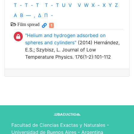
T
-
T
-
T
T
-
T
U
V
V
W
X
-
X
Y
Z
Α
Β
—
,
Δ
Π
-
Film spread
1
"Helium and hydrogen adsorbed on
spheres and cylinders"
(2014) Hernández,
E.S.; Szybisz, L. Journal of Low
Temperature Physics. 176(1-2):101-112
Facultad de Ciencias Exactas y Naturales -
Universidad de Buenos Aires - Argentina