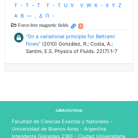
T
-
T
-
T
T
-
T
U
V
V
W
X
-
X
Y
Z
Α
Β
—
,
Δ
Π
-
Force-free magnetic fields
1
"On a variational principle for Beltrami
flows"
(2010) González, R.; Costa, A.;
Santini, E.S. Physics of Fluids. 22(7):1-7
Facultad de Ciencias Exactas y Naturales -
Universidad de Buenos Aires - Argentina
Intendente Güiraldes 2160 - Ciudad Universitaria