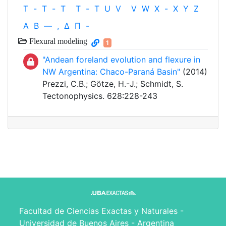
T
-
T
-
T
T
-
T
U
V
V
W
X
-
X
Y
Z
Α
Β
—
,
Δ
Π
-
Flexural modeling
1
"Andean foreland evolution and flexure in
NW Argentina: Chaco-Paraná Basin"
(2014)
Prezzi, C.B.; Götze, H.-J.; Schmidt, S.
Tectonophysics. 628:228-243
Facultad de Ciencias Exactas y Naturales -
Universidad de Buenos Aires - Argentina