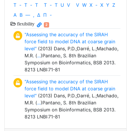
T
-
T
-
T
T
-
T
U
V
V
W
X
-
X
Y
Z
Α
Β
—
,
Δ
Π
-
flexibility
2
"Assessing the accuracy of the SIRAH
force field to model DNA at coarse grain
level"
(2013) Dans, P.D.;Darré, L.;Machado,
M.R. (
...
)Pantano, S. 8th Brazilian
Symposium on Bioinformatics, BSB 2013.
8213 LNBI:71-81
"Assessing the accuracy of the SIRAH
force field to model DNA at coarse grain
level"
(2013) Dans, P.D.;Darré, L.;Machado,
M.R. (
...
)Pantano, S. 8th Brazilian
Symposium on Bioinformatics, BSB 2013.
8213 LNBI:71-81