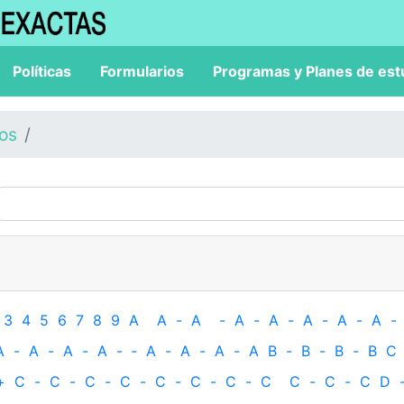
Políticas
Formularios
Programas y Planes de est
los
3
4
5
6
7
8
9
A
A
-
A
-
A
-
A
-
A
-
A
-
A
-
A
-
A
-
A
-
A
-
‐
A
-
A
-
A
-
A
B
-
B
-
B
-
B
C
+
C
-
C
-
C
-
C
-
C
-
C
-
C
-
C
C
-
C
-
C
D