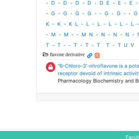
-
D
-
D
-
D
-
D
-
D
E
-
E
-
E
-
-
G
-
G
-
G
-
G
-
‐
G
-
G
-
‐
G
K
-
K
-
K
L
-
L
-
L
-
L
-
L
-
L
-
-
M
-
M
-
‐
M
N
-
N
-
N
-
N
-
T
-
T
‐
-
T
-
T
-
T
T
-
T
U
V
flavone derivative
1
"6-Chloro-3'-nitroflavone is a pot
receptor devoid of intrinsic activit
Pharmacology Biochemistry and B
Facul