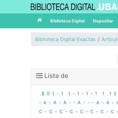
Biblioteca Digital
Depositar
Biblioteca Digital Exactas
Artícu
Lista de
$
0
1
-
1
1
-
1
-
1
-
1
1
1
2
-
A
-
A
-
A
-
‐
A
-
‐
-
A
-
A
-
C
-
C
-
C
-
C
-
C
-
C
-
C
-
C