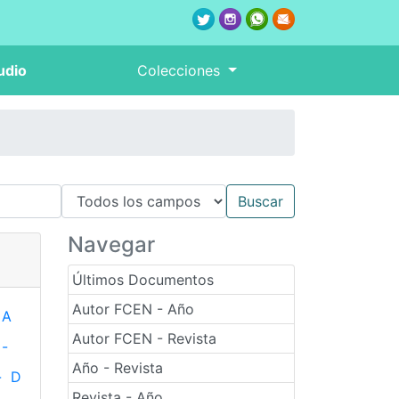
udio
Colecciones
Navegar
Últimos Documentos
Autor FCEN - Año
A
Autor FCEN - Revista
-
Año - Revista
-
D
Revista - Año