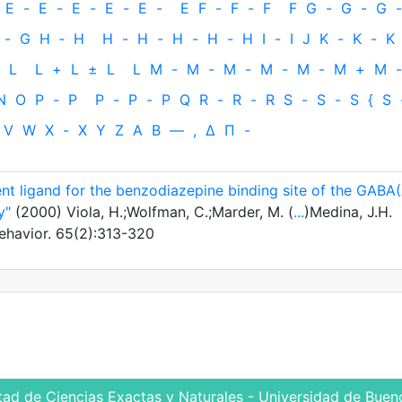
E
-
E
-
E
-
E
-
E
-
E
F
-
F
-
F
F
G
-
G
-
G
-
-
G
H
‐
H
H
-
H
-
H
-
H
-
H
I
-
I
J
K
-
K
-
K
L
L
+
L
±
L
L
M
-
M
-
M
-
M
-
M
-
M
+
M
-
N
O
P
-
P
P
-
P
-
P
Q
R
-
R
-
R
S
-
S
-
S
{
S
V
W
X
-
X
Y
Z
Α
Β
—
,
Δ
Π
-
ent ligand for the benzodiazepine binding site of the GABA
y"
(2000) Viola, H.;Wolfman, C.;Marder, M. (
...
)Medina, J.H.
ehavior. 65(2):313-320
tad de Ciencias Exactas y Naturales - Universidad de Bueno