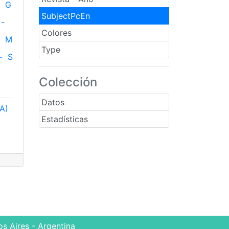
G
SubjectPcEn
-
Colores
M
Type
-
S
Colección
Datos
(A)
Estadísticas
s Aires - Argentina