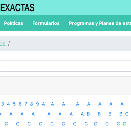
Políticas
Formularios
Programas y Planes de est
los
3
4
5
6
7
8
9
A
A
-
A
-
A
-
A
-
A
-
A
-
A
-
A
-
A
-
A
-
A
-
‐
A
-
A
-
A
-
A
B
-
B
-
B
-
B
C
+
C
-
C
-
C
-
C
-
C
-
C
-
C
-
C
C
-
C
-
C
D