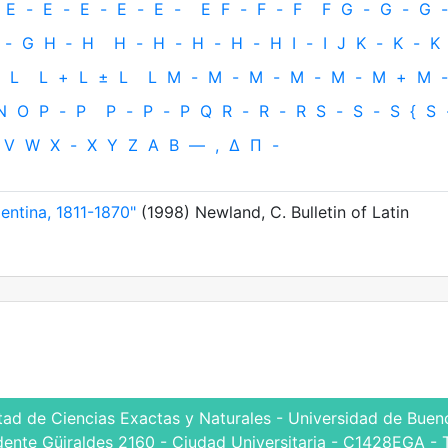
E
-
E
-
E
-
E
-
E
-
E
F
-
F
-
F
F
G
-
G
-
G
-
-
G
H
‐
H
H
-
H
-
H
-
H
-
H
I
-
I
J
K
-
K
-
K
L
L
+
L
±
L
L
M
-
M
-
M
-
M
-
M
-
M
+
M
-
N
O
P
-
P
P
-
P
-
P
Q
R
-
R
-
R
S
-
S
-
S
{
S
V
W
X
-
X
Y
Z
Α
Β
—
,
Δ
Π
-
entina, 1811-1870"
(1998) Newland, C. Bulletin of Latin
tad de Ciencias Exactas y Naturales - Universidad de Bueno
dente Güiraldes 2160 - Ciudad Universitaria - C1428EGA - 