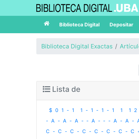
Biblioteca Digital
Depositar
Biblioteca Digital Exactas
Artícu
Lista de
$
0
1
-
1
1
-
1
-
1
-
1
1
1
2
-
A
-
A
-
A
-
‐
A
-
‐
-
A
-
A
-
C
-
C
-
C
-
C
-
C
-
C
-
C
-
C