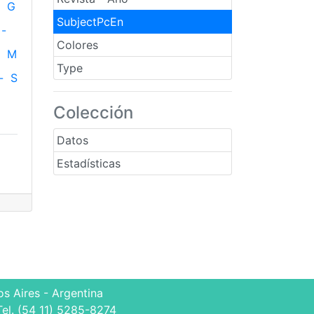
G
SubjectPcEn
-
Colores
M
Type
-
S
Colección
Datos
Estadísticas
s Aires - Argentina
Tel. (54 11) 5285-8274