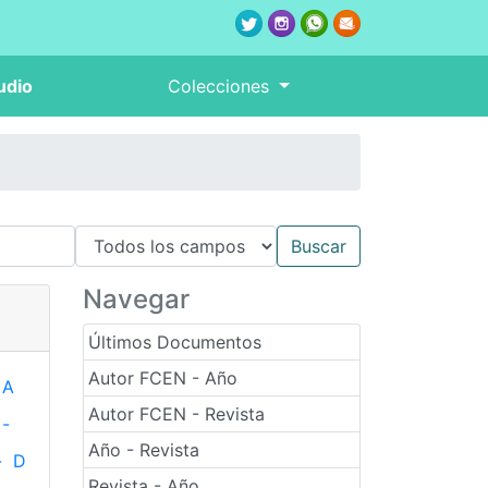
udio
Colecciones
Navegar
Últimos Documentos
Autor FCEN - Año
A
Autor FCEN - Revista
-
Año - Revista
-
D
Revista - Año