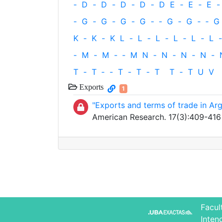
-
D
-
D
-
D
-
D
-
D
E
-
E
-
E
-
-
G
-
G
-
G
-
G
-
‐
G
-
G
-
‐
G
K
-
K
-
K
L
-
L
-
L
-
L
-
L
-
L
-
-
M
-
M
-
‐
M
N
-
N
-
N
-
N
-
T
-
T
‐
-
T
-
T
-
T
T
-
T
U
V
Exports
1
"Exports and terms of trade in Arg
American Research. 17(3):409-416
Facul
Inten