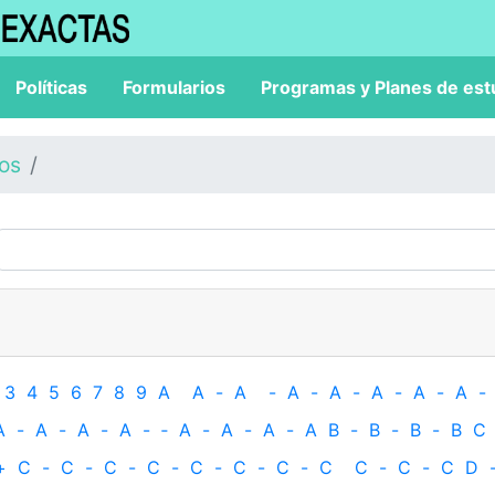
Políticas
Formularios
Programas y Planes de est
los
3
4
5
6
7
8
9
A
A
-
A
-
A
-
A
-
A
-
A
-
A
-
A
-
A
-
A
-
A
-
‐
A
-
A
-
A
-
A
B
-
B
-
B
-
B
C
+
C
-
C
-
C
-
C
-
C
-
C
-
C
-
C
C
-
C
-
C
D