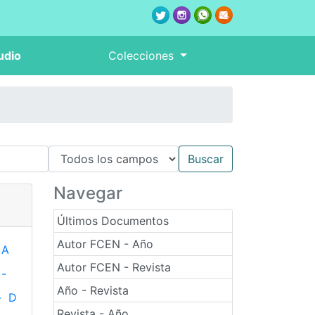
udio
Colecciones
Navegar
Últimos Documentos
Autor FCEN - Año
A
Autor FCEN - Revista
-
Año - Revista
-
D
Revista - Año