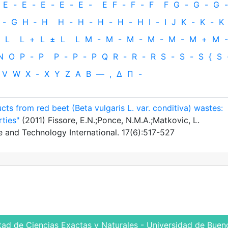
E
-
E
-
E
-
E
-
E
-
E
F
-
F
-
F
F
G
-
G
-
G
-
-
G
H
‐
H
H
-
H
-
H
-
H
-
H
I
-
I
J
K
-
K
-
K
L
L
+
L
±
L
L
M
-
M
-
M
-
M
-
M
-
M
+
M
-
N
O
P
-
P
P
-
P
-
P
Q
R
-
R
-
R
S
-
S
-
S
{
S
V
W
X
-
X
Y
Z
Α
Β
—
,
Δ
Π
-
cts from red beet (Beta vulgaris L. var. conditiva) wastes:
ties"
(2011) Fissore, E.N.;Ponce, N.M.A.;Matkovic, L.
 and Technology International. 17(6):517-527
tad de Ciencias Exactas y Naturales - Universidad de Bueno