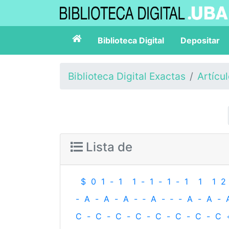
Biblioteca Digital
Depositar
Biblioteca Digital Exactas
Artícu
Lista de
$
0
1
-
1
1
-
1
-
1
-
1
1
1
2
-
A
-
A
-
A
-
‐
A
-
‐
-
A
-
A
-
C
-
C
-
C
-
C
-
C
-
C
-
C
-
C