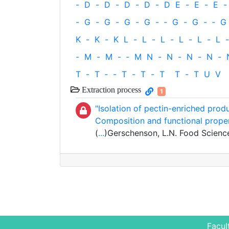
-
D
-
D
-
D
-
D
-
D
E
-
E
-
E
-
-
G
-
G
-
G
-
G
-
‐
G
-
G
-
‐
G
K
-
K
-
K
L
-
L
-
L
-
L
-
L
-
L
-
-
M
-
M
-
‐
M
N
-
N
-
N
-
N
-
T
-
T
‐
-
T
-
T
-
T
T
-
T
U
V
Extraction process
1
"Isolation of pectin-enriched produ
Composition and functional proper
(
...
)Gerschenson, L.N. Food Science
Facul