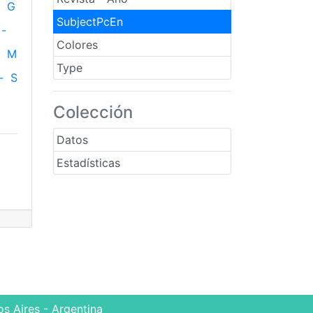
G
SubjectPcEn
-
Colores
M
Type
-
S
Colección
Datos
Estadísticas
s Aires - Argentina