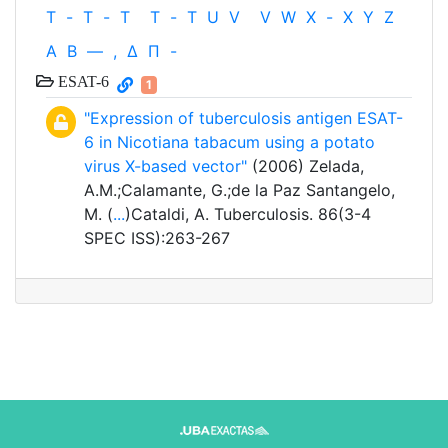
T
-
T
-
T
T
-
T
U
V
V
W
X
-
X
Y
Z
Α
Β
—
,
Δ
Π
-
ESAT-6
1
"Expression of tuberculosis antigen ESAT-
6 in Nicotiana tabacum using a potato
virus X-based vector"
(2006) Zelada,
A.M.;Calamante, G.;de la Paz Santangelo,
M. (
...
)Cataldi, A. Tuberculosis. 86(3-4
SPEC ISS):263-267