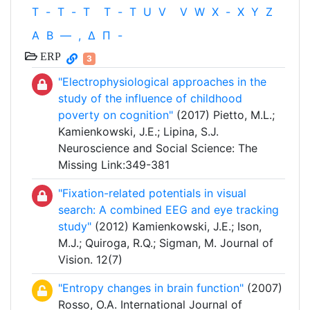
T
-
T
-
T
T
-
T
U
V
V
W
X
-
X
Y
Z
Α
Β
—
,
Δ
Π
-
ERP
3
"Electrophysiological approaches in the
study of the influence of childhood
poverty on cognition"
(2017) Pietto, M.L.;
Kamienkowski, J.E.; Lipina, S.J.
Neuroscience and Social Science: The
Missing Link:349-381
"Fixation-related potentials in visual
search: A combined EEG and eye tracking
study"
(2012) Kamienkowski, J.E.; Ison,
M.J.; Quiroga, R.Q.; Sigman, M. Journal of
Vision. 12(7)
"Entropy changes in brain function"
(2007)
Rosso, O.A. International Journal of