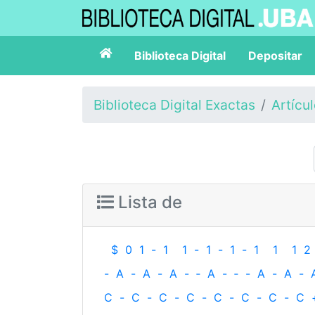
Biblioteca Digital
Depositar
Biblioteca Digital Exactas
Artícu
Lista de
$
0
1
-
1
1
-
1
-
1
-
1
1
1
2
-
A
-
A
-
A
-
‐
A
-
‐
-
A
-
A
-
C
-
C
-
C
-
C
-
C
-
C
-
C
-
C