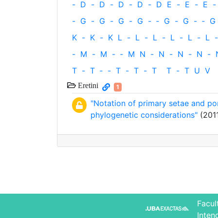
-
D
-
D
-
D
-
D
-
D
E
-
E
-
E
-
-
G
-
G
-
G
-
G
-
‐
G
-
G
-
‐
G
K
-
K
-
K
L
-
L
-
L
-
L
-
L
-
L
-
-
M
-
M
-
‐
M
N
-
N
-
N
-
N
-
T
-
T
‐
-
T
-
T
-
T
T
-
T
U
V
Eretini
1
"Notation of primary setae and por
phylogenetic considerations"
(2011
Facul
Inten