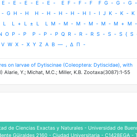
E
-
E
-
E
-
E
-
E
-
E
F
-
F
-
F
F
G
-
G
-
G
-
-
G
H
‐
H
H
-
H
-
H
-
H
-
H
I
-
I
J
K
-
K
-
K
L
L
+
L
±
L
L
M
-
M
-
M
-
M
-
M
-
M
+
M
-
N
O
P
-
P
P
-
P
-
P
Q
R
-
R
-
R
S
-
S
-
S
{
S
V
W
X
-
X
Y
Z
Α
Β
—
,
Δ
Π
-
es on larvae of Dytiscinae (Coleoptera: Dytiscidae), with
) Alarie, Y.; Michat, M.C.; Miller, K.B. Zootaxa(3087):1-55
tad de Ciencias Exactas y Naturales - Universidad de Bueno
dente Güiraldes 2160 - Ciudad Universitaria - C1428EGA - 