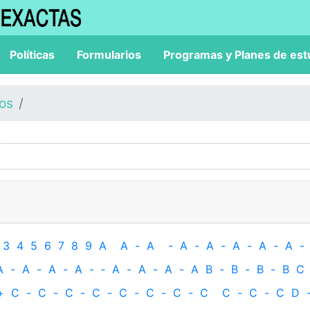
Políticas
Formularios
Programas y Planes de est
los
3
4
5
6
7
8
9
A
A
-
A
-
A
-
A
-
A
-
A
-
A
-
A
-
A
-
A
-
A
-
‐
A
-
A
-
A
-
A
B
-
B
-
B
-
B
C
+
C
-
C
-
C
-
C
-
C
-
C
-
C
-
C
C
-
C
-
C
D