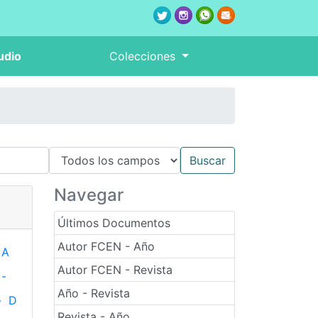
udio
Colecciones
Navegar
Últimos Documentos
Autor FCEN - Año
A
Autor FCEN - Revista
-
Año - Revista
-
D
Revista - Año