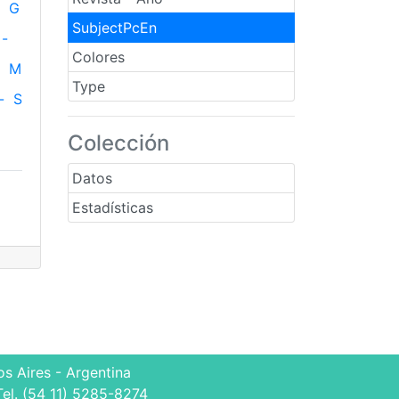
G
SubjectPcEn
-
Colores
M
Type
-
S
Colección
Datos
Estadísticas
s Aires - Argentina
Tel. (54 11) 5285-8274