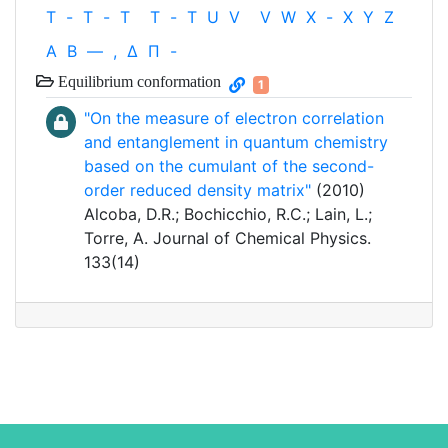
T
-
T
-
T
T
-
T
U
V
V
W
X
-
X
Y
Z
Α
Β
—
,
Δ
Π
-
Equilibrium conformation
1
"On the measure of electron correlation
and entanglement in quantum chemistry
based on the cumulant of the second-
order reduced density matrix"
(2010)
Alcoba, D.R.; Bochicchio, R.C.; Lain, L.;
Torre, A. Journal of Chemical Physics.
133(14)