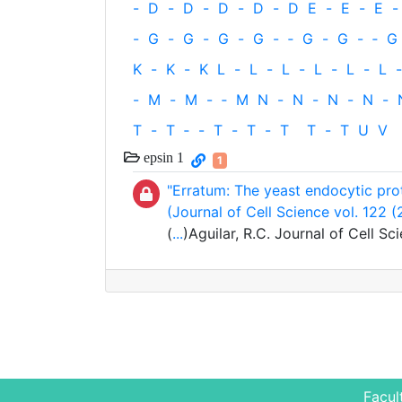
-
D
-
D
-
D
-
D
-
D
E
-
E
-
E
-
-
G
-
G
-
G
-
G
-
‐
G
-
G
-
‐
G
K
-
K
-
K
L
-
L
-
L
-
L
-
L
-
L
-
-
M
-
M
-
‐
M
N
-
N
-
N
-
N
-
T
-
T
‐
-
T
-
T
-
T
T
-
T
U
V
epsin 1
1
"Erratum: The yeast endocytic prot
(Journal of Cell Science vol. 122 
(
...
)Aguilar, R.C. Journal of Cell Sc
Facul