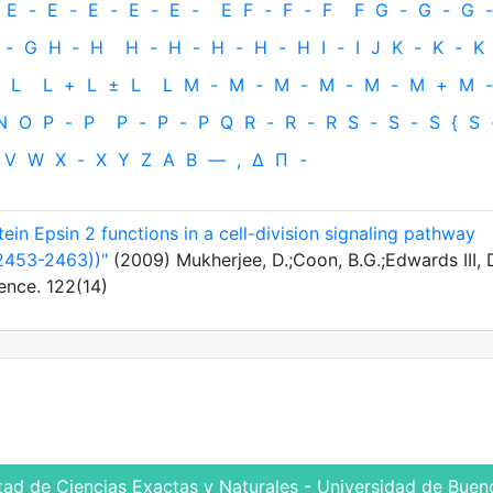
E
-
E
-
E
-
E
-
E
-
E
F
-
F
-
F
F
G
-
G
-
G
-
-
G
H
‐
H
H
-
H
-
H
-
H
-
H
I
-
I
J
K
-
K
-
K
L
L
+
L
±
L
L
M
-
M
-
M
-
M
-
M
-
M
+
M
-
N
O
P
-
P
P
-
P
-
P
Q
R
-
R
-
R
S
-
S
-
S
{
S
V
W
X
-
X
Y
Z
Α
Β
—
,
Δ
Π
-
ein Epsin 2 functions in a cell-division signaling pathway
(2453-2463))"
(2009) Mukherjee, D.;Coon, B.G.;Edwards III, D
ience. 122(14)
tad de Ciencias Exactas y Naturales - Universidad de Bueno