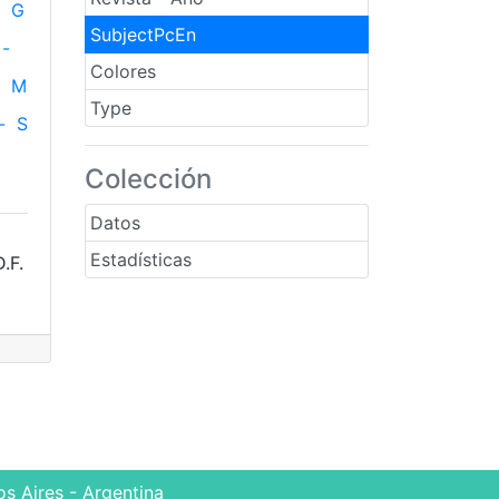
G
SubjectPcEn
-
Colores
M
Type
-
S
Colección
Datos
Estadísticas
.F.
s Aires - Argentina