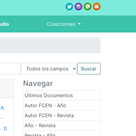
udio
Colecciones
Navegar
Últimos Documentos
Autor FCEN - Año
A
Autor FCEN - Revista
-
Año - Revista
-
D
Revista - Año