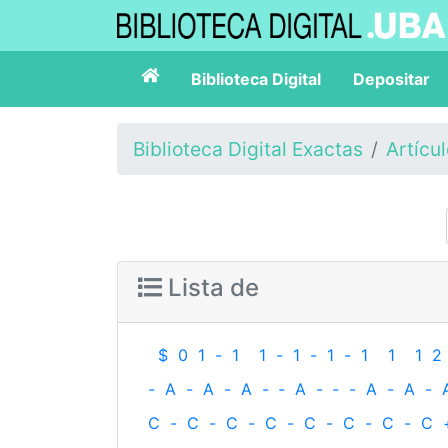
Biblioteca Digital
Depositar
Biblioteca Digital Exactas
Artícu
Lista de
$
0
1
-
1
1
-
1
-
1
-
1
1
1
2
-
A
-
A
-
A
-
‐
A
-
‐
-
A
-
A
-
C
-
C
-
C
-
C
-
C
-
C
-
C
-
C