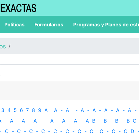
Políticas
Formularios
Programas y Planes de est
los
3
4
5
6
7
8
9
A
A
-
A
-
A
-
A
-
A
-
A
-
A
-
A
-
A
-
A
-
A
-
‐
A
-
A
-
A
-
A
B
-
B
-
B
-
B
C
+
C
-
C
-
C
-
C
-
C
-
C
-
C
-
C
C
-
C
-
C
D