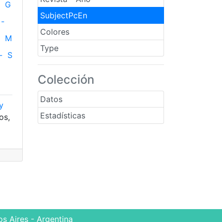
G
SubjectPcEn
-
Colores
M
Type
-
S
Colección
Datos
y
Estadísticas
os,
s Aires - Argentina