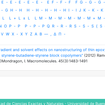
E
-
E
-
E
-
E
-
E
-
E
F
-
F
-
F
F
G
-
G
-
G
-
-
G
H
‐
H
H
-
H
-
H
-
H
-
H
I
-
I
J
K
-
K
-
K
L
L
+
L
±
L
L
M
-
M
-
M
-
M
-
M
-
M
+
M
-
N
O
P
-
P
P
-
P
-
P
Q
R
-
R
-
R
S
-
S
-
S
{
S
V
W
X
-
X
Y
Z
Α
Β
—
,
Δ
Π
-
adient and solvent effects on nanostructuring of thin epox
d styrene-butadiene-styrene block copolymers"
(2012) Ram
.
)Mondragon, I. Macromolecules. 45(3):1483-1491
tad de Ciencias Exactas y Naturales - Universidad de Bueno