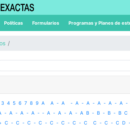
Políticas
Formularios
Programas y Planes de est
los
3
4
5
6
7
8
9
A
A
-
A
-
A
-
A
-
A
-
A
-
A
-
A
-
A
-
A
-
A
-
‐
A
-
A
-
A
-
A
B
-
B
-
B
-
B
C
+
C
-
C
-
C
-
C
-
C
-
C
-
C
-
C
C
-
C
-
C
D