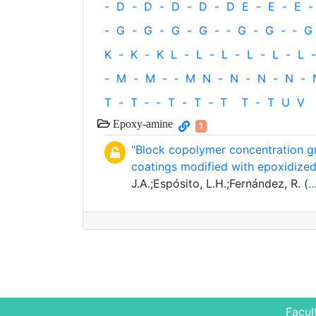
-
D
-
D
-
D
-
D
-
D
E
-
E
-
E
-
-
G
-
G
-
G
-
G
-
‐
G
-
G
-
‐
G
K
-
K
-
K
L
-
L
-
L
-
L
-
L
-
L
-
-
M
-
M
-
‐
M
N
-
N
-
N
-
N
-
T
-
T
‐
-
T
-
T
-
T
T
-
T
U
V
Epoxy-amine
1
"Block copolymer concentration gr
coatings modified with epoxidize
J.A.;Espósito, L.H.;Fernández, R. (
..
Facul