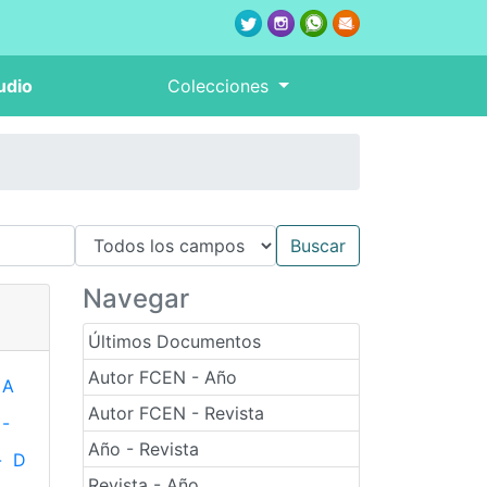
udio
Colecciones
Navegar
Últimos Documentos
Autor FCEN - Año
A
Autor FCEN - Revista
-
Año - Revista
-
D
Revista - Año