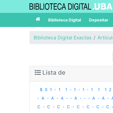
Biblioteca Digital
Depositar
Biblioteca Digital Exactas
Artícu
Lista de
$
0
1
-
1
1
-
1
-
1
-
1
1
1
2
-
A
-
A
-
A
-
‐
A
-
‐
-
A
-
A
-
C
-
C
-
C
-
C
-
C
-
C
-
C
-
C