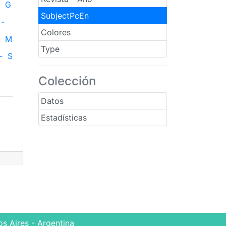
G
SubjectPcEn
-
Colores
M
Type
-
S
Colección
Datos
Estadísticas
s Aires - Argentina