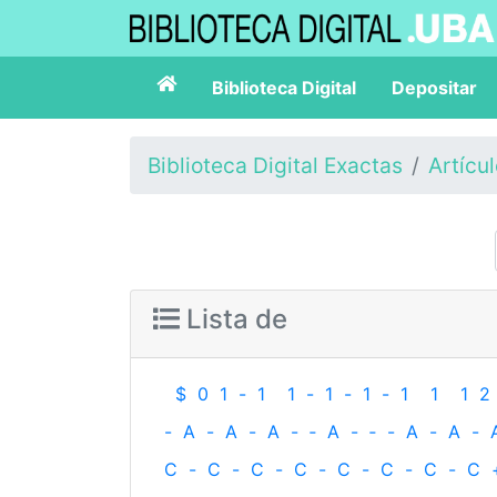
Biblioteca Digital
Depositar
Biblioteca Digital Exactas
Artícu
Lista de
$
0
1
-
1
1
-
1
-
1
-
1
1
1
2
-
A
-
A
-
A
-
‐
A
-
‐
-
A
-
A
-
C
-
C
-
C
-
C
-
C
-
C
-
C
-
C