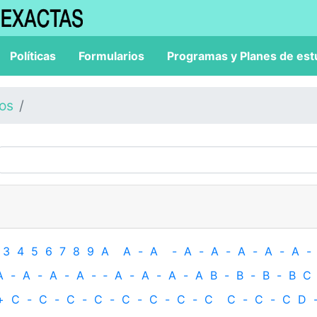
Políticas
Formularios
Programas y Planes de est
los
3
4
5
6
7
8
9
A
A
-
A
-
A
-
A
-
A
-
A
-
A
-
A
-
A
-
A
-
A
-
‐
A
-
A
-
A
-
A
B
-
B
-
B
-
B
C
+
C
-
C
-
C
-
C
-
C
-
C
-
C
-
C
C
-
C
-
C
D