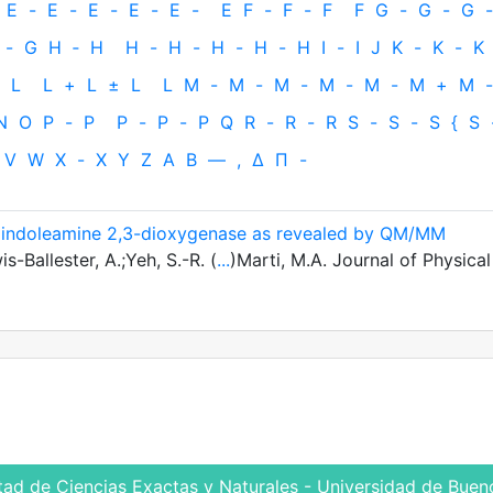
E
-
E
-
E
-
E
-
E
-
E
F
-
F
-
F
F
G
-
G
-
G
-
-
G
H
‐
H
H
-
H
-
H
-
H
-
H
I
-
I
J
K
-
K
-
K
L
L
+
L
±
L
L
M
-
M
-
M
-
M
-
M
-
M
+
M
-
N
O
P
-
P
P
-
P
-
P
Q
R
-
R
-
R
S
-
S
-
S
{
S
V
W
X
-
X
Y
Z
Α
Β
—
,
Δ
Π
-
 indoleamine 2,3-dioxygenase as revealed by QM/MM
-Ballester, A.;Yeh, S.-R. (
...
)Marti, M.A. Journal of Physical
tad de Ciencias Exactas y Naturales - Universidad de Bueno