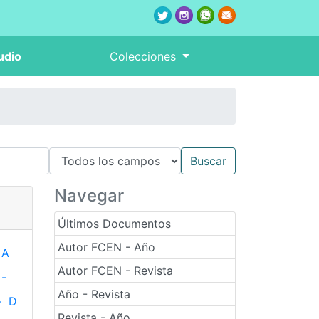
udio
Colecciones
Navegar
Últimos Documentos
Autor FCEN - Año
A
Autor FCEN - Revista
-
Año - Revista
-
D
Revista - Año