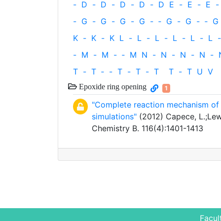
-
D
-
D
-
D
-
D
-
D
E
-
E
-
E
-
-
G
-
G
-
G
-
G
-
‐
G
-
G
-
‐
G
K
-
K
-
K
L
-
L
-
L
-
L
-
L
-
L
-
-
M
-
M
-
‐
M
N
-
N
-
N
-
N
-
T
-
T
‐
-
T
-
T
-
T
T
-
T
U
V
Epoxide ring opening
1
"Complete reaction mechanism of
simulations"
(2012) Capece, L.;Lewis
Chemistry B. 116(4):1401-1413
Facul